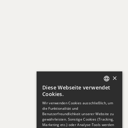
Kontakt
Produkte
Tageslichtsysteme
Brandentrauchung
Gebäudehülle
Steuerungen & Antriebe
×
Lösungen
Diese Webseite verwendet
GERMAN
Wartung
Cookies.
Wir verwenden Cookies ausschließlich, um
ENGLISH
Beratung und Planung
die Funktionalität und
Benutzerfreundlichkeit unserer Website zu
Individuallösungen
GERMAN
gewährleisten. Sonstige Cookies (Tracking,
Marketing etc.) oder Analyse-Tools werden
AGB Österreich