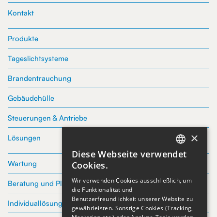
Kontakt
Produkte
Tageslichtsysteme
Brandentrauchung
Gebäudehülle
Steuerungen & Antriebe
×
Lösungen
Diese Webseite verwendet
GERMAN
Wartung
Cookies.
Wir verwenden Cookies ausschließlich, um
ENGLISH
Beratung und Planung
die Funktionalität und
Benutzerfreundlichkeit unserer Website zu
Individuallösungen
GERMAN
gewährleisten. Sonstige Cookies (Tracking,