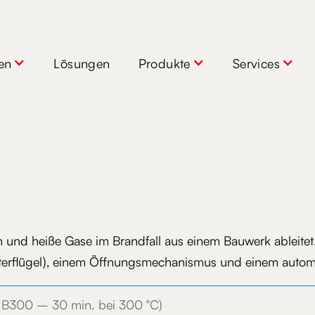
en
en
Lösungen
Lösungen
Produkte
Produkte
Services
Services
und heiße Gase im Brandfall aus einem Bauwerk ableitet
sterflügel), einem Öffnungsmechanismus und einem autom
s B300 – 30 min. bei 300 °C)