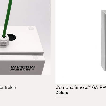
ntralen
CompactSmoke™ 6A RW
Details